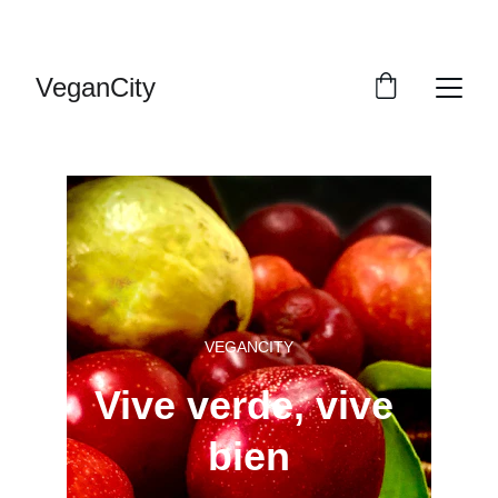
DESCUENTOS VERDES PARA TI
VeganCity
VEGANCITY
Vive verde, vive 
bien